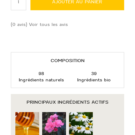
AJOUTER AU PANIER
SÉRUM
DORÉ
"Éclat
de
lumière"
(
0
avis)
Voir tous les avis
COMPOSITION
98
39
Ingrédients naturels
Ingrédients bio
PRINCIPAUX INGRÉDIENTS ACTIFS