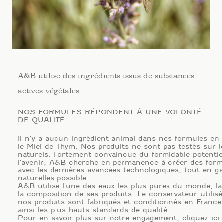
Extrait d’Acmella Oleracea
CRÈME RUCHISSIME (FIN DE STOCK)
Effet lissant des rides
d’expression
Soin Global Anti-âge Intense
Extrait Huileux de Fleurs de
Non testé sur les animaux
69.00
€
spilanthes Acmella
Fermeté et modelant au
L’éthique est une valeur importante à nos yeux,
visage
nous ne testons pas nos produits sur les
A&B utilise des ingrédients issus de substances
animaux.
actives végétales.
NOS FORMULES RÉPONDENT À UNE VOLONTÉ
DE QUALITÉ
Il n'y a aucun ingrédient animal dans nos formules en 
le Miel de Thym. Nos produits ne sont pas testés sur l
naturels. Fortement convaincue du formidable potentiel
Fabriqué en France
l'avenir, A&B cherche en permanence à créer des formu
avec les dernières avancées technologiques, tout en gar
naturelles possible.

Nos produits sont Made in France
A&B utilise l'une des eaux les plus pures du monde, 
la composition de ses produits. Le conservateur utilisé
nos produits sont fabriqués et conditionnés en France e
ainsi les plus hauts standards de qualité.

Pour en savoir plus sur notre engagement, cliquez ici 