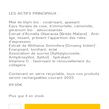
LES ACTIFS PRINCIPAUX :
Miel de thym bio : cicatrisant, apaisant
Eaux florales de rose, d’immortelle, camomille,
géranium bio : adoucissantes
Extrait d’Acmella Olearacea (Brède Mafane) : Anti-
âge, lissant, prévient l’apparition des rides
d’expression
Extrait de Withania Somnifera (Ginseng Indien) :
Energisant, tonifiant, éclat
Association de sucres (Xylitylglucoside,
Anhydroxylitol, Xylitol) : hydratant
Vitamine C : favorisant le renouvellement du
collagène
Contenant en verre recyclable, tous nos produits
seront rechargeables courant 2025.
69.00
€
Plus que 4 en stock
quantité
de