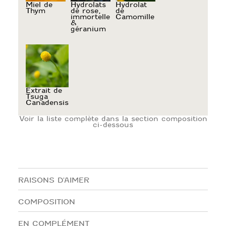
Miel de
Hydrolats
Hydrolat
Thym
de rose,
de
immortelle
Camomille
&
géranium
Extrait de
Tsuga
Canadensis
Voir la liste complète dans la section composition
ci-dessous
RAISONS D'AIMER
COMPOSITION
Miel de Thym
EN COMPLÉMENT
Réputé cicatrisant