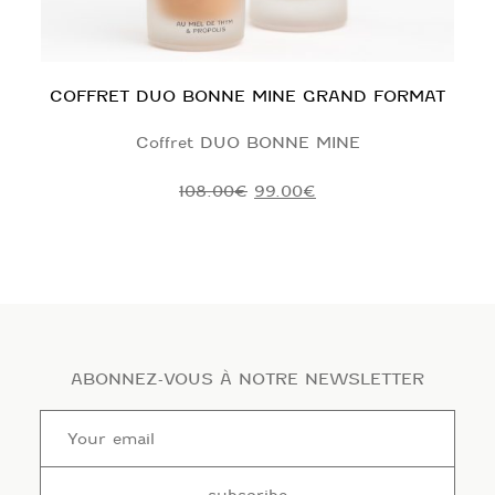
COFFRET DUO BONNE MINE GRAND FORMAT
Coffret DUO BONNE MINE
Le
Le
108.00
€
99.00
€
prix
prix
initial
actuel
était :
est :
108.00€.
99.00€.
ABONNEZ-VOUS À NOTRE NEWSLETTER
Your
email