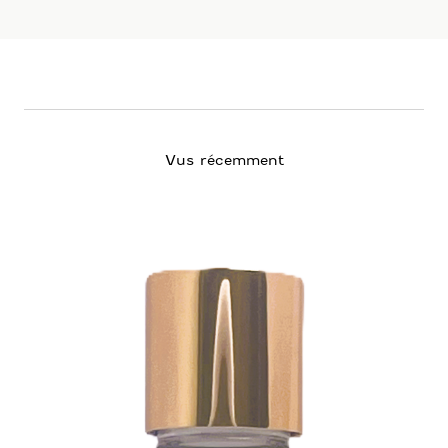
CRÈME RUCHÈRE « PREMIÈRES RIDES »
Crème hydratante, premières rides
Vus récemment
59.00
€